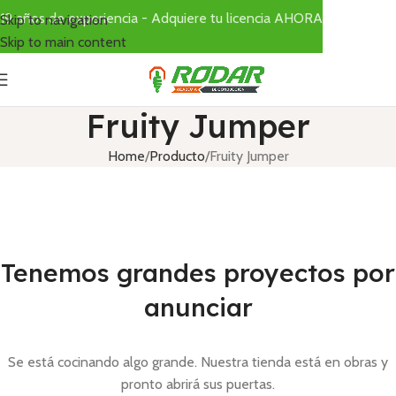
19 años de experiencia - Adquiere tu licencia AHORA
Skip to navigation
Skip to main content
Fruity Jumper
Home
Producto
Fruity Jumper
Tenemos grandes proyectos por
anunciar
Se está cocinando algo grande. Nuestra tienda está en obras y
pronto abrirá sus puertas.