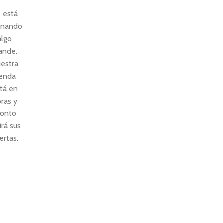
 está
inando
algo
ande.
estra
ienda
tá en
ras y
ronto
irá sus
ertas.